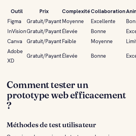
Outil
Prix
Complexité
Collaboration
Ani
Figma
Gratuit/Payant
Moyenne
Excellente
Bon
InVision
Gratuit/Payant
Élevée
Bonne
Exce
Canva
Gratuit/Payant
Faible
Moyenne
Limi
Adobe
Gratuit/Payant
Élevée
Bonne
Exce
XD
Comment tester un
prototype web efficacement
?
Méthodes de test utilisateur