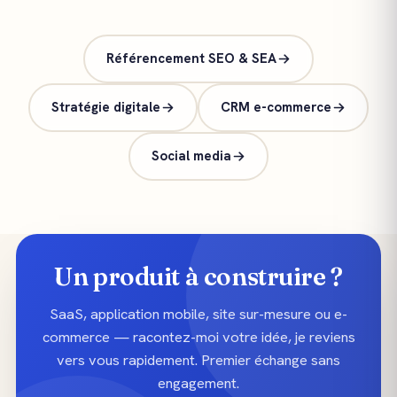
Référencement SEO & SEA
Stratégie digitale
CRM e-commerce
Social media
Un produit à construire ?
SaaS, application mobile, site sur-mesure ou e-
commerce — racontez-moi votre idée, je reviens
vers vous rapidement. Premier échange sans
engagement.