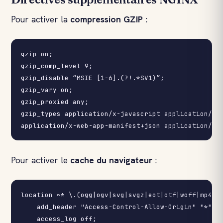
Pour activer la
compression GZIP
:
gzip on;

gzip_comp_level 9;

gzip_disable “MSIE [1-6].(?!.*SV1)”;

gzip_vary on;

gzip_proxied any;

gzip_types application/x-javascript application/ato
Pour activer le
cache du navigateur
:
location ~* \.(ogg|ogv|svg|svgz|eot|otf|woff|mp4|tt
    add_header "Access-Control-Allow-Origin" "*";

    access_log off;
