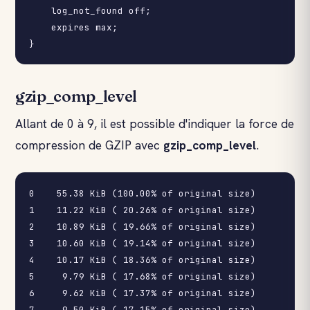
    log_not_found off;

    expires max;

gzip_comp_level
Allant de 0 à 9, il est possible d'indiquer la force de
compression de GZIP avec
gzip_comp_level
.
0    55.38 KiB (100.00% of original size)

1    11.22 KiB ( 20.26% of original size)

2    10.89 KiB ( 19.66% of original size)

3    10.60 KiB ( 19.14% of original size)

4    10.17 KiB ( 18.36% of original size)

5     9.79 KiB ( 17.68% of original size)

6     9.62 KiB ( 17.37% of original size)

7     9.50 KiB ( 17.15% of original size)
