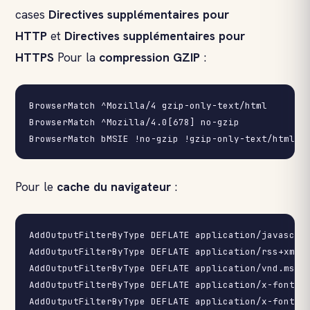
cases
Directives supplémentaires pour
HTTP
et
Directives supplémentaires pour
HTTPS
Pour la
compression GZIP
:
BrowserMatch ^Mozilla/4 gzip-only-text/html

BrowserMatch ^Mozilla/4.0[678] no-gzip

Pour le
cache du navigateur
:
AddOutputFilterByType DEFLATE application/javascrip
AddOutputFilterByType DEFLATE application/rss+xml

AddOutputFilterByType DEFLATE application/vnd.ms-fo
AddOutputFilterByType DEFLATE application/x-font

AddOutputFilterByType DEFLATE application/x-font-op