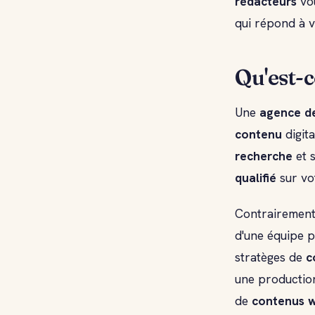
rédacteurs
vou
qui répond à v
Qu'est-c
Une
agence d
contenu
digit
recherche
et s
qualifié
sur vo
Contrairement
d'une équipe pl
stratèges de
c
une production
de
contenus 