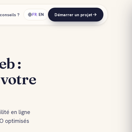
conseils ?
FR
/
EN
Démarrer un projet
eb :
 votre
ité en ligne
EO optimisés