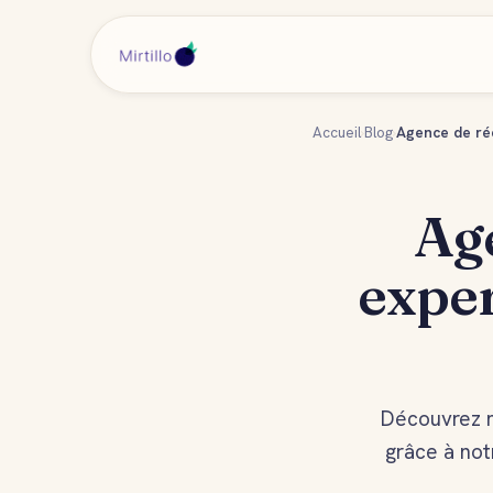
Accueil
›
Blog
›
Agence de réda
Age
exper
Découvrez n
grâce à not