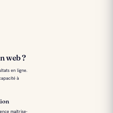
n web ?
tats en ligne.
capacité à
tion
gence maîtrise-