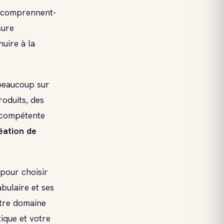
s comprennent-
sure
uire à la
beaucoup sur
oduits, des
e compétente
éation de
 pour choisir
bulaire et ses
otre domaine
ique et votre