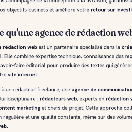
s accompagne de la conception à la livraison, garantiss
os objectifs business et améliore votre
retour sur inves
e qu'une agence de rédaction we
e rédaction web
est un partenaire spécialisé dans la
créa
al. Elle combine expertise technique, connaissance des
mo
avoir-faire éditorial pour produire des textes qui génère
tre
site internet
.
 à un rédacteur freelance, une
agence de communicatio
uridisciplinaire :
rédacteurs web
, experts en
rédaction
ontent marketing
et chefs de projet. Cette approche coll
 régulière et une qualité constante, même sur des volum
web
.