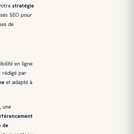
votre
stratégie
misés SEO pour
ses de
bilité en ligne
 rédigé par
he
et adapté à
, une
éférencement
e de