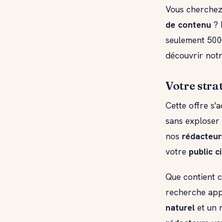
Vous cherche
de contenu
? 
seulement 500
découvrir notr
Votre stra
Cette offre s'
sans exploser
nos
rédacteur
votre
public c
Que contient c
recherche app
naturel
et un r