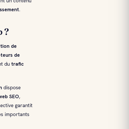
ant un contenu
tissement
.
b ?
tion de
teurs de
nt du
trafic
n
dispose
 web SEO
,
ective garantit
es importants