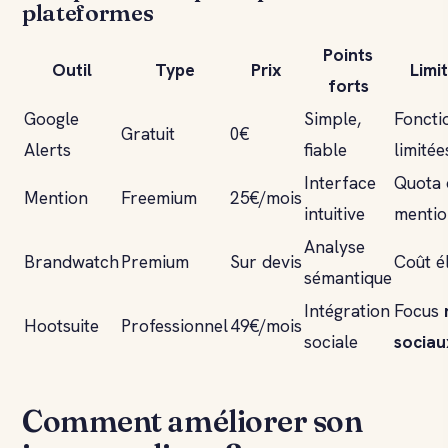
plateformes
Points
Outil
Type
Prix
Limi
forts
Google
Simple,
Foncti
Gratuit
0€
Alerts
fiable
limitée
Interface
Quota 
Mention
Freemium
25€/mois
intuitive
mentio
Analyse
Brandwatch
Premium
Sur devis
Coût é
sémantique
Intégration
Focus
Hootsuite
Professionnel
49€/mois
sociale
sociau
Comment améliorer son