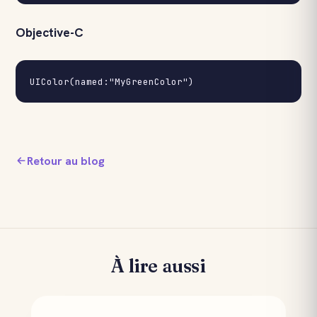
Objective-C
UIColor(named:"MyGreenColor")
Retour au blog
À lire aussi