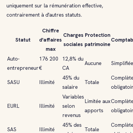
uniquement sur la rémunération effective,
contrairement à d'autres statuts.
Chiffre
Charges
Protection
Statut
d'affaires
Comptabi
sociales
patrimoine
max
Auto-
176 200
12,8% du
Aucune
Simplifié
entrepreneur
€
CA
45% du
Complèt
SASU
Illimité
Totale
salaire
obligatoi
Variables
Limitée aux
Complèt
EURL
Illimité
selon
apports
obligatoi
revenus
45% des
Complèt
SAS
Illimité
Totale