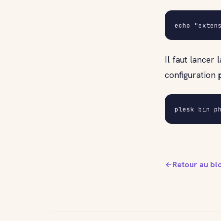
Il faut lance
configuration
plesk bin p
Retour au bl