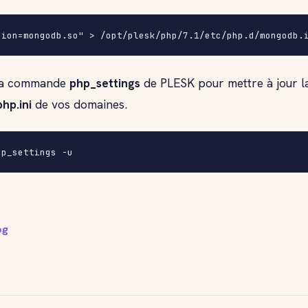
r la commande
php_settings
de PLESK pour mettre à jour l
php.ini
de vos domaines.
hp_settings -u
og