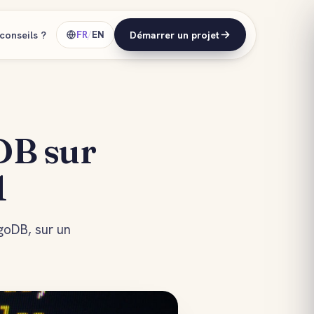
conseils ?
FR
/
EN
Démarrer un projet
DB sur
1
goDB, sur un