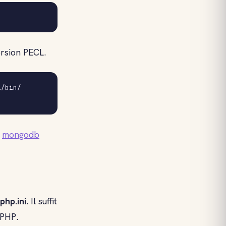
rsion PECL.
/bin/

e
mongodb
php.ini
. Il suffit
 PHP.