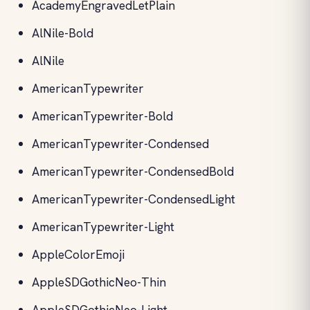
AcademyEngravedLetPlain
AlNile-Bold
AlNile
AmericanTypewriter
AmericanTypewriter-Bold
AmericanTypewriter-Condensed
AmericanTypewriter-CondensedBold
AmericanTypewriter-CondensedLight
AmericanTypewriter-Light
AppleColorEmoji
AppleSDGothicNeo-Thin
AppleSDGothicNeo-Light