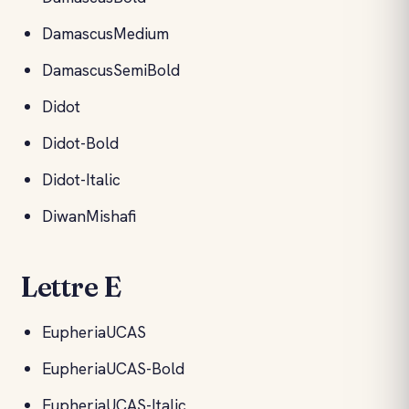
DamascusMedium
DamascusSemiBold
Didot
Didot-Bold
Didot-Italic
DiwanMishafi
Lettre E
EupheriaUCAS
EupheriaUCAS-Bold
EupheriaUCAS-Italic