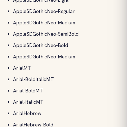
AppleSDGothicNeo-Regular
AppleSDGothicNeo-Medium
AppleSDGothicNeo-SemiBold
AppleSDGothicNeo-Bold
AppleSDGothicNeo-Medium
ArialMT
Arial-BoldItalicMT
Arial-BoldMT
Arial-ItalicMT
ArialHebrew
ArialHebrew-Bold