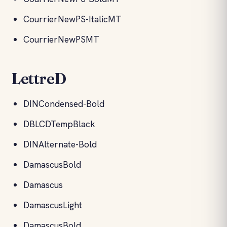
CourrierNewPS-ItalicMT
CourrierNewPSMT
LettreD
DINCondensed-Bold
DBLCDTempBlack
DINAlternate-Bold
DamascusBold
Damascus
DamascusLight
DamascusBold