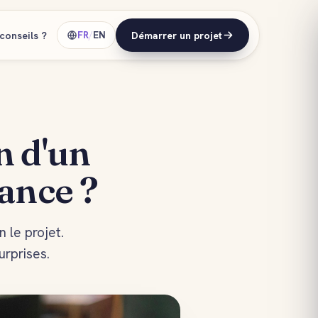
conseils ?
FR
/
EN
Démarrer un projet
n d'un
lance ?
 le projet.
urprises.