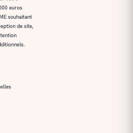
 000 euros
PME souhaitant
ption de site,
ttention
ditionnels.
elles