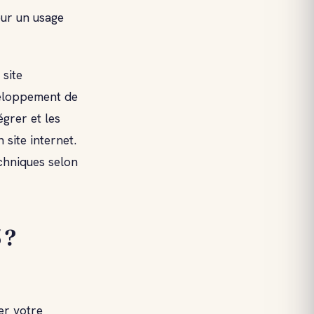
our un usage
 site
veloppement de
égrer et les
 site internet.
chniques selon
 ?
er votre