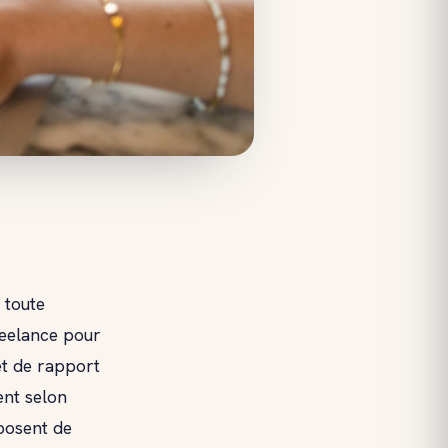
 toute
reelance pour
et de rapport
ent selon
 posent de