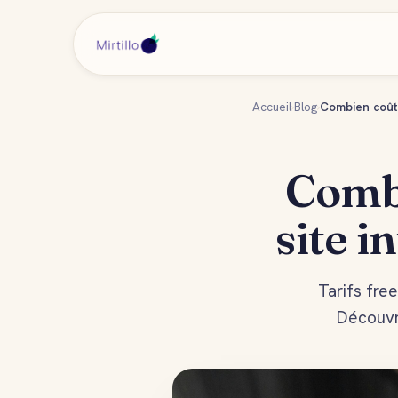
Accueil
›
Blog
›
Combien coûte
Combi
site i
Tarifs fre
Découvre